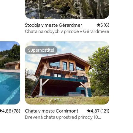
Stodola v meste Gérardmer
Priemerné ohodno
5 (6)
Chata na oddych v prírode v Gérardmere
Superhostiteľ
Superhostiteľ
notení: 44
Priemerné ohodnotenie 4,86 z 5, počet hodnotení: 78
4,86 (78)
Chata v meste Cornimont
Priemerné ohodnotenie
4,87 (121)
Drevená chata uprostred prírody 10
minút od Bresse