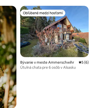
Obľúbené medzi hosťami
Obľúbené medzi hosťami
otení: 65
Bývanie v meste Ammerschwihr
Priemerné ohodno
5 (6)
Útulná chata pre 6 osôb v Alsasku