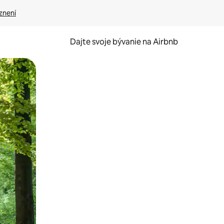
znení
Dajte svoje bývanie na Airbnb
kúmať pomocou dotykových gest či potiahnutia prstom.