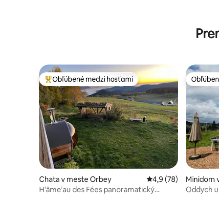
Pre
Obľúbené medzi hosťami
Obľúben
Najobľúbenejšie medzi hosťami
Obľúben
Chata v meste Orbey
Priemerné ohodnoteni
4,9 (78)
Minidom 
usen
H'âme'au des Fées panoramatický
Oddych u
výhľad v pokoji