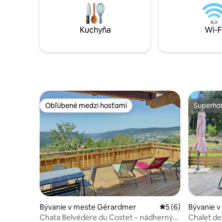
vysokokva
webovej stránke.
dizajnu. 
na okraji 
Kuchyňa
Wi-F
prírody.
Obľúbené medzi hosťami
Superhos
Obľúbené medzi hosťami
Superhos
Bývanie v meste Gérardmer
Priemerné ohodnot
5 (6)
Bývanie 
Chata Belvédère du Costet – nádherný
Chalet de