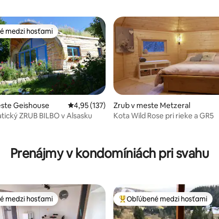
é medzi hosťami
é medzi hosťami
este Geishouse
Priemerné ohodnotenie 4,95 z 5, počet hodn
4,95 (137)
Zrub v meste Metzeral
tický ZRUB BILBO v Alsasku
Kota Wild Rose pri rieke a GR5
4,78 z 5, počet hodnotení: 169
Prenájmy v kondomíniách pri svahu
é medzi hosťami
Obľúbené medzi hosťami
é medzi hosťami
Najobľúbenejšie medzi hosťami