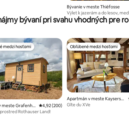
Bývanie v meste Thiéfosse
Výlet k jazerám a do lesov, med
nájmy bývaní pri svahu vhodných pre ro
Gérardmer-La Bresse
é medzi hosťami
Obľúbené medzi hosťami
é medzi hosťami
Obľúbené medzi hosťami
Apartmán v meste Kaysersb
erg-Vignoble
Gîte du XVe
e 4,9 z 5, počet hodnotení: 78
v meste Grafenha
Priemerné ohodnotenie 4,92 z 5, počet hodno
4,92 (200)
prostred Rothauser Land!