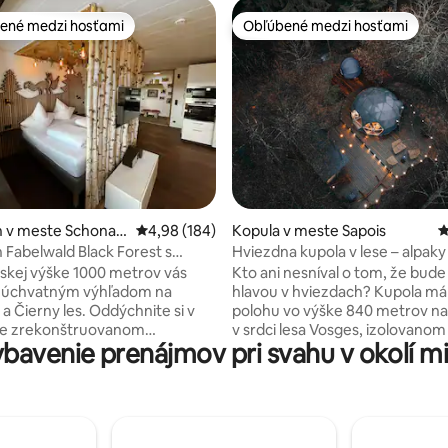
ené medzi hosťami
Obľúbené medzi hosťami
enejšie medzi hosťami
Obľúbené medzi hosťami
4,95 z 5, počet hodnotení: 147
 v meste Schonac
Priemerné ohodnotenie 4,98 z 5, počet hodno
4,98 (184)
Kopula v meste Sapois
P
warzwald
Fabelwald Black Forest s
Hviezdna kupola v lese – alpaky
čkami
Gérardmer
kej výške 1000 metrov vás
Kto ani nesníval o tom, že bude
e úchvatným výhľadom na
hlavou v hviezdach? Kupola má
y les. Oddýchnite si v
polohu vo výške 840 metrov 
e zrekonštruovanom
v srdci lesa Vosges, izolovanom
bavenie prenájmov pri svahu v okolí mi
 z roku 2023 s najmodernejším
akéhokoľvek suseda, pre optim
 a veľkým dôrazom na detail.
pokoj. Nachádza sa na drevenej
 o skutočný strom v obývacej
dolnej časti našej farmy a v srdc
tinový strop nad posteľou,
alpakového parku. Príďte si nab
steny, dažďová sprcha v lese
na tak harmonickom mieste, ak
utočný kamenný drez: mnohé
estetické. Pri zotmení, pohodln