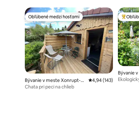
výhľad
Obľúbené medzi hosťami
Obľúb
Obľúbené medzi hosťami
Najobľúb
Bývanie v
Ekologick
Bývanie v meste Xonrupt-Lo
Priemerné ohodnotenie 
4,94 (143)
ngemer
Chata pri peci na chlieb