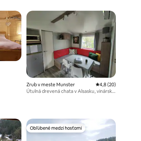
otení: 137
Zrub v meste Munster
Priemerné ohodnoten
4,8 (20)
Útulná drevená chata v Alsasku, vinárske
trasy a hory
Obľúbené medzi hosťami
Obľúbené medzi hosťami