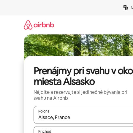
Preskočiť
N
na
obsah.
Prenájmy pri svahu v okol
miesta Alsasko
Nájdite a rezervujte si jedinečné bývania pri
svahu na Airbnb
Poloha
Keď budú výsledky k dispozícii, môžete si ich p
Príchod