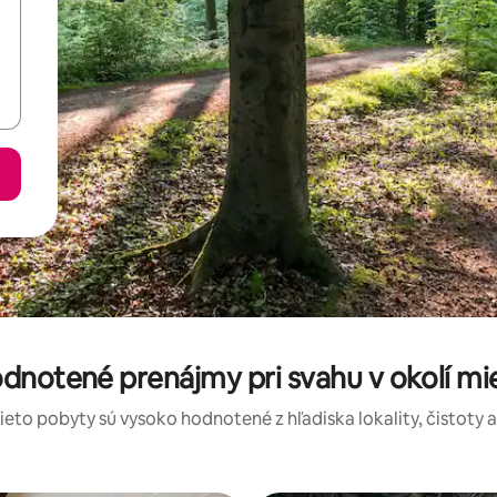
odnotené prenájmy pri svahu v okolí mi
tieto pobyty sú vysoko hodnotené z hľadiska lokality, čistoty 