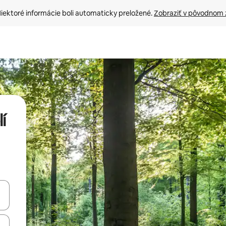
iektoré informácie boli automaticky preložené. 
Zobraziť v pôvodnom 
í
rechádzať pomocou klávesov so šípkami nahor a nadol alebo ich pres