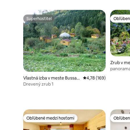
Superhostiteľ
Obľúben
Superhostiteľ
Obľúben
Zrub v m
panorama
Vlastná izba v meste Bussan
Priemerné ohodnotenie 
4,78 (169)
g
Drevený zrub 1
Obľúbené medzi hosťami
Obľúben
Obľúbené medzi hosťami
Obľúben