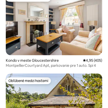
Obľúbené medzi hosťami
Kondo v meste Gloucestershire
Priemerné ohod
4,95 (405)
MontpellierCourtyard Apt, parkovanie pre 1 auto. Spí 4
Obľúbené medzi hosťami
Obľúbené medzi hosťami