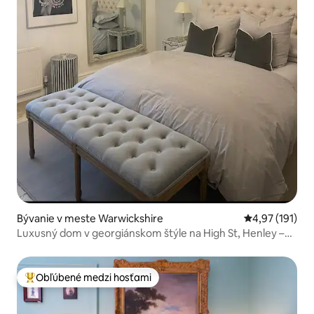
Bývanie v meste Warwickshire
Priemerné oho
4,97 (191)
Luxusný dom v georgiánskom štýle na High St, Henley –
2 lôžka/4 osoby
Obľúbené medzi hosťami
Najobľúbenejšie medzi hosťami