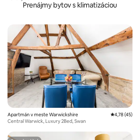
Prenájmy bytov s klimatizáciou
Apartmán v meste Warwickshire
Priemerné oho
4,78 (45)
Central Warwick, Luxury 2Bed, Swan