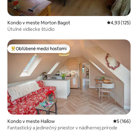
Kondo v meste Morton Bagot
Priemerné ohod
4,93 (125)
Útulné vidiecke štúdio
Obľúbené medzi hosťami
Najobľúbenejšie medzi hosťami
Kondo v meste Hallow
Priemerné o
5 (166)
Fantastický a jedinečný priestor v nádhernej prírode