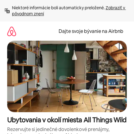
Preskočiť
Niektoré informácie boli automaticky preložené. 
Zobraziť v 
na
pôvodnom znení
obsah.
Dajte svoje bývanie na Airbnb
Ubytovania v okolí miesta All Things Wild
Rezervujte si jedinečné dovolenkové prenájmy,