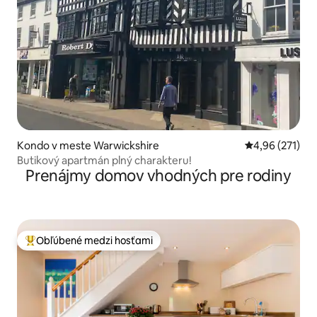
Kondo v meste Warwickshire
Priemerné ohod
4,96 (271)
Butikový apartmán plný charakteru!
Prenájmy domov vhodných pre rodiny
Obľúbené medzi hosťami
Najobľúbenejšie medzi hosťami