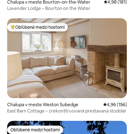
Chalupa v meste Bourton-on-the-Water
Priemerné ohod
4,98 (181)
Lavender Lodge – Bourton on the Water
Obľúbené medzi hosťami
Najobľúbenejšie medzi hosťami
Chalupa v meste Weston Subedge
Priemerné ohod
4,96 (156)
East Barn Cottage – zrekonštruovaná prestavaná stodola!
Obľúbené medzi hosťami
Obľúbené medzi hosťami