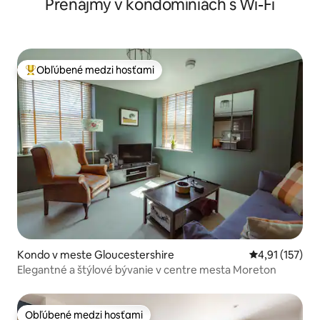
Prenájmy v kondomíniách s Wi-Fi
Obľúbené medzi hosťami
Najobľúbenejšie medzi hosťami
Kondo v meste Gloucestershire
Priemerné oho
4,91 (157)
Elegantné a štýlové bývanie v centre mesta Moreton
Obľúbené medzi hosťami