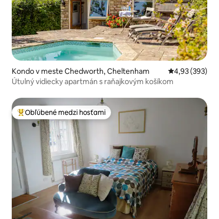
Kondo v meste Chedworth, Cheltenham
Priemerné ohod
4,93 (393)
Útulný vidiecky apartmán s raňajkovým košíkom
Obľúbené medzi hosťami
Najobľúbenejšie medzi hosťami