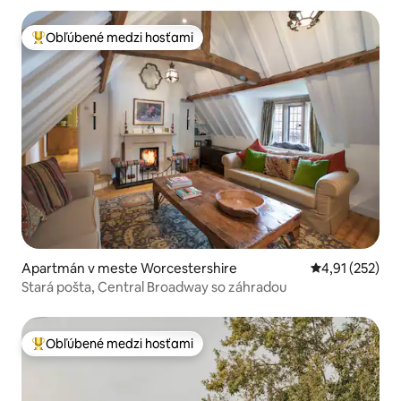
Obľúbené medzi hosťami
Najobľúbenejšie medzi hosťami
Apartmán v meste Worcestershire
Priemerné ohod
4,91 (252)
Stará pošta, Central Broadway so záhradou
Obľúbené medzi hosťami
Najobľúbenejšie medzi hosťami