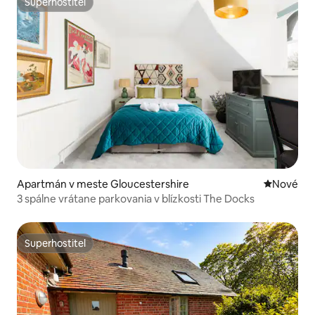
Superhostiteľ
Superhostiteľ
Apartmán v meste Gloucestershire
Nové ubyt
Nové
3 spálne vrátane parkovania v blízkosti The Docks
Superhostiteľ
Superhostiteľ