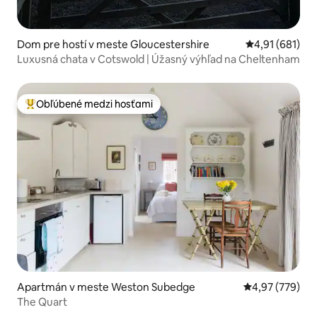
Dom pre hostí v meste Gloucestershire
Priemerné ohod
4,91 (681)
Luxusná chata v Cotswold | Úžasný výhľad na Cheltenham
Obľúbené medzi hosťami
Najobľúbenejšie medzi hosťami
Apartmán v meste Weston Subedge
Priemerné ohod
4,97 (779)
The Quart