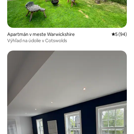
Apartmán v meste Warwickshire
Priemerné 
5 (94)
Výhľad na údolie v Cotswolds