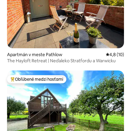
Apartmán v meste Pathlow
Priemerné o
4,8 (10)
The Hayloft Retreat | Neďaleko Stratfordu a Warwicku
Obľúbené medzi hosťami
Najobľúbenejšie medzi hosťami