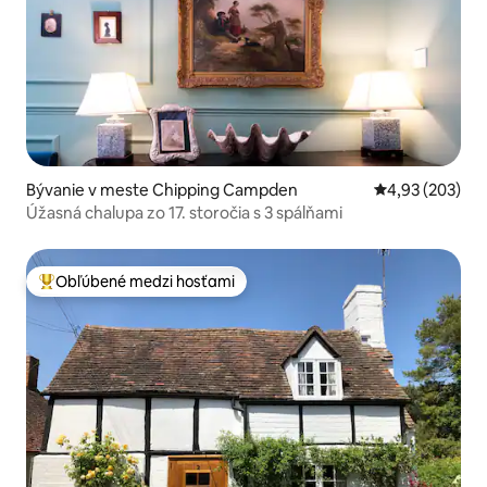
Bývanie v meste Chipping Campden
Priemerné ohod
4,93 (203)
Úžasná chalupa zo 17. storočia s 3 spálňami
Obľúbené medzi hosťami
Najobľúbenejšie medzi hosťami