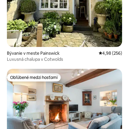
Bývanie v meste Painswick
Priemerné ohod
4,98 (256)
Luxusná chalupa v Cotwolds
Obľúbené medzi hosťami
Obľúbené medzi hosťami