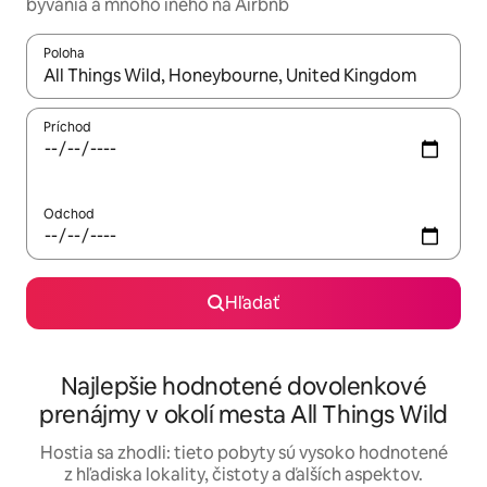
bývania a mnoho iného na Airbnb
Poloha
Keď budú výsledky k dispozícii, môžete si ich prechádzať pom
Príchod
Odchod
Hľadať
Najlepšie hodnotené dovolenkové
prenájmy v okolí mesta All Things Wild
Hostia sa zhodli: tieto pobyty sú vysoko hodnotené
z hľadiska lokality, čistoty a ďalších aspektov.