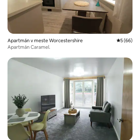
Apartmán v meste Worcestershire
Priemerné 
5 (66)
Apartmán Caramel.