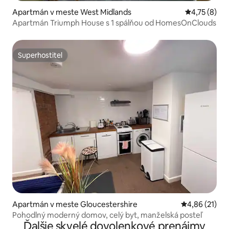
Apartmán v meste West Midlands
Priemerné o
4,75 (8)
Apartmán Triumph House s 1 spálňou od HomesOnClouds
Superhostiteľ
Superhostiteľ
Apartmán v meste Gloucestershire
Priemerné oho
4,86 (21)
Pohodlný moderný domov, celý byt, manželská posteľ
Ďalšie skvelé dovolenkové prenájmy