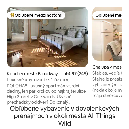
Obľúbené medzi hosťami
Obľúbené medzi 
Najobľúbenejšie medzi hosťami
Obľúbené medzi 
Chalupa v meste 
rshire
Stables, vedľa Co
Kondo v meste Broadway
Priemerné ohodnotenie 4,97 z 5
4,97 (249)
Eveshamu
Stajne je prestavaná prístavba s jedným
Luxusné ubytovanie s 1 lôžkom,
vyhradeným park
Broadway, Cotswolds. Súkromné
POLOHA!! Luxusný apartmán v srdci
(neďaleko je miest
parkovanie
dediny, len pár krokov od najkrajšej ulice
majú štvorcovú te
High Street v Cotswolds. Úžasné
stôp, smerom doz
prechádzky od dverí. Dokonalý
spálňu s dvoma sp
Obľúbené vybavenie v dovolenkových
romantický pobyt – útulná drevená
kúpeľňou so sprc
kachľa, vaňa s rolovacou hornou časťou,
prenájmoch v okolí mesta All Things
Okrem toho sa v s
UF vykurovanie, manželská posteľ.
Wild
rozkladacia pohov
Otvorený priestor kuchyne, jedálne a
pre 2 malé deti alebo jedného dospelého