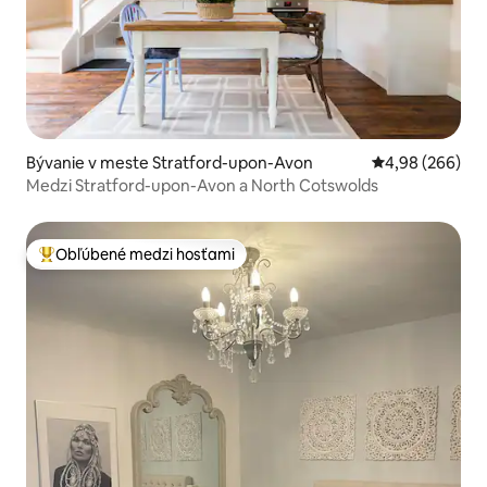
Bývanie v meste Stratford-upon-Avon
Priemerné ohod
4,98 (266)
Medzi Stratford-upon-Avon a North Cotswolds
Obľúbené medzi hosťami
Najobľúbenejšie medzi hosťami