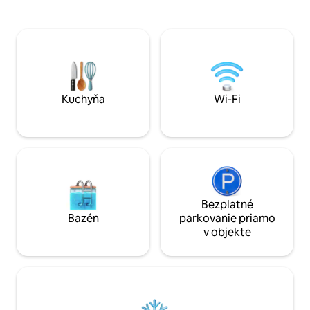
obývacej izby na prácu (rýchly internet)
. Vítame až dva stredne veľké alebo
a príjemné noci. Veľká, uzavretá
malé psy. S väčším
súkromná príjazdová cesta, nabíjačka
Pre rodičov s deť
pre elektromobily a vonkajšia terasa.
detskú stoličku, al
Ideálna základňa na prechádzky a
dostatok miesta n
prehliadky Cotswolds (autom alebo
pešo). Prízemný apartmán rodinného
domu. Vlastný vchod. Jeden pes je
Kuchyňa
Wi-Fi
vítaný.
Bezplatné
Bazén
parkovanie priamo
v objekte