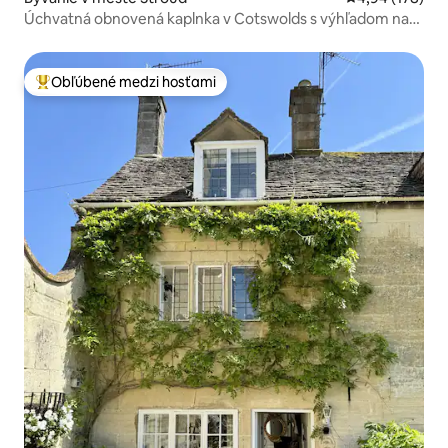
Úchvatná obnovená kaplnka v Cotswolds s výhľadom na
údolie
Obľúbené medzi hosťami
Najobľúbenejšie medzi hosťami