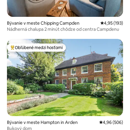
Bývanie v meste Chipping Campden
Priemerné ohod
4,95 (193)
Nádherná chalupa 2 minút chôdze od centra Campdenu
Obľúbené medzi hosťami
Najobľúbenejšie medzi hosťami
Bývanie v meste Hampton in Arden
Priemerné ohod
4,96 (506)
Bukový dom