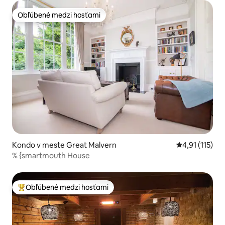
Obľúbené medzi hosťami
Obľúbené medzi hosťami
Kondo v meste Great Malvern
Priemerné oho
4,91 (115)
% {smartmouth House
Obľúbené medzi hosťami
Najobľúbenejšie medzi hosťami