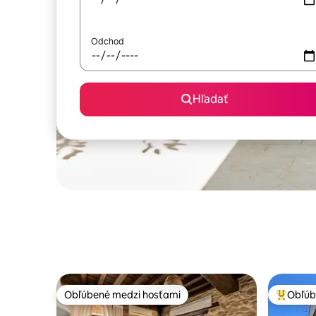
Odchod
Hľadať
Obľúbené medzi hosťami
Obľúb
Obľúbené medzi hosťami
Najobľúb