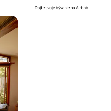
Dajte svoje bývanie na Airbnb
kúmať pomocou dotykových gest či potiahnutia prstom.