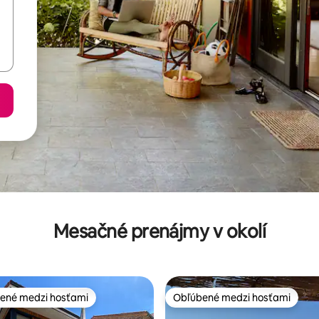
Mesačné prenájmy v okolí
ené medzi hosťami
Obľúbené medzi hosťami
enejšie medzi hosťami
Obľúbené medzi hosťami