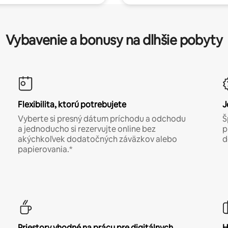
Vybavenie a bonusy na dlhšie pobyty
Flexibilita, ktorú potrebujete
J
Vyberte si presný dátum príchodu a odchodu
Š
a jednoducho si rezervujte online bez
p
akýchkoľvek dodatočných záväzkov alebo
d
papierovania.*
Priestory vhodné na prácu pre digitálnych
H