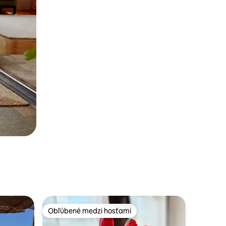
Obľúbené medzi hosťami
Obľúbené medzi hosťami