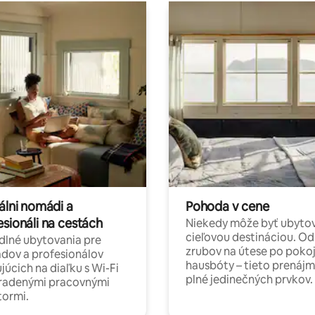
álni nomádi a
Pohoda v cene
esionáli na cestách
Niekedy môže byť ubyto
cieľovou destináciou. Od
lné ubytovania pre
zrubov na útese po poko
dov a profesionálov
hausbóty – tieto prenájm
júcich na diaľku s Wi-Fi
plné jedinečných prvkov.
hradenými pracovnými
tormi.