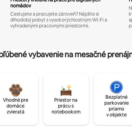
nomádov
N
Cestujete a pracujete zároveň? Nájdite si
k
dlhodobý pobyt s vysokorýchlostným Wi-Fi a
s
vyhradenými pracovnými priestormi.
p
bľúbené vybavenie na mesačné prenáj
Bezplatné
Vhodné pre
Priestor na
parkovanie
domáce
prácu s
priamo
zvieratá
notebookom
v objekte