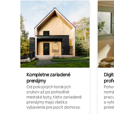
Kompletne zariadené
Digit
prenájmy
prof
Od pokojných horských
Pohod
zrubov až po pohodlné
nomá
mestské byty, tieto zariadené
pracu
prenájmy majú všetko
a vy
vybavenie pre pocit domova.
pries