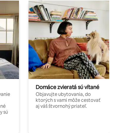
Domáce zvieratá sú vítané
vanie
Objavujte ubytovania, do
ktorých s vami môže cestovať
jné
aj váš štvornohý priateľ.
y sú