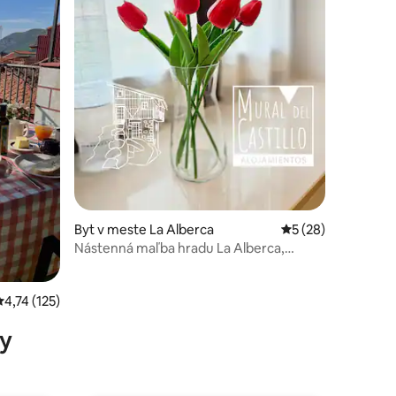
notení: 12
Byt v meste La Alberca
Priemerné ohodnot
5 (28)
Nástenná maľba hradu La Alberca,
Apartmán la a...
Priemerné ohodnotenie 4,74 z 5, počet hodnotení: 125
4,74 (125)
y