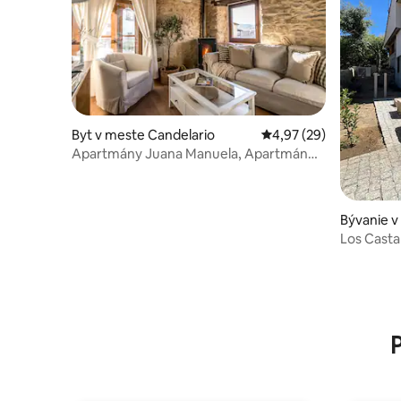
Byt v meste Candelario
Priemerné ohodnotenie
4,97 (29)
Apartmány Juana Manuela, Apartmán
Puente...
Bývanie v
Los Cast