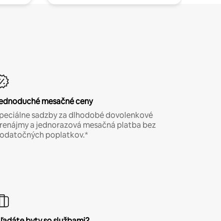
ednoduché mesačné ceny
peciálne sadzby za dlhodobé dovolenkové
renájmy a jednorazová mesačná platba bez
odatočných poplatkov.*
ľadáte byty so službami?