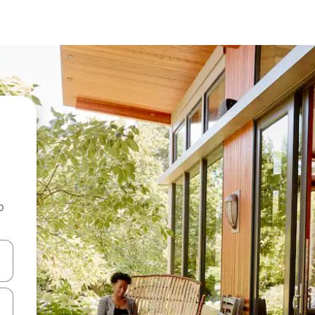
o
rechádzať pomocou klávesov so šípkami nahor a nadol alebo ich pres