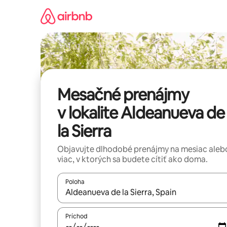
Preskočiť
na
obsah.
Mesačné prenájmy
v lokalite Aldeanueva de
la Sierra
Objavujte dlhodobé prenájmy na mesiac aleb
viac, v ktorých sa budete cítiť ako doma.
Poloha
Keď budú výsledky k dispozícii, môžete si ich p
Príchod