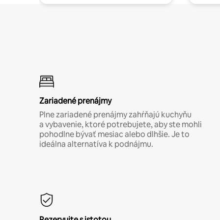
Zariadené prenájmy
Plne zariadené prenájmy zahŕňajú kuchyňu
a vybavenie, ktoré potrebujete, aby ste mohli
pohodlne bývať mesiac alebo dlhšie. Je to
ideálna alternatíva k podnájmu.
Rezervujte s istotou