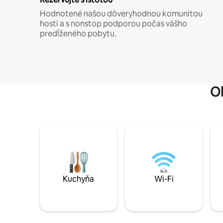
Hodnotené našou dôveryhodnou komunitou
hostí a s nonstop podporou počas vášho
predĺženého pobytu.
O
Kuchyňa
Wi-Fi