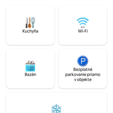
hot showers - Full kitchen with fridge,
kamerového systém
stove & utensils - Inverter, solar lamp for
neosobné priesto
uninterrupted outdoor lighting -
vybavenie zahŕňa 
Campfire on request (DM)
miestnosť s pripo
vodičov. Dokonalý
omladenie a opäto
prírodou.
Kuchyňa
Wi-Fi
Bezplatné
Bazén
parkovanie priamo
v objekte