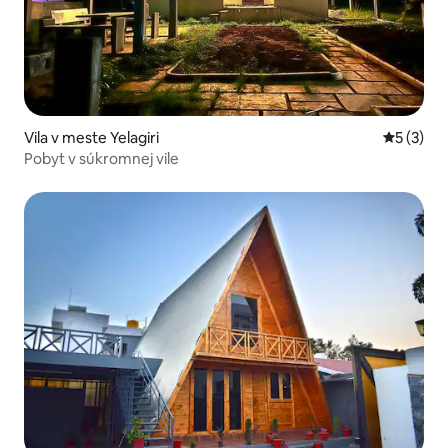
Vila v meste Yelagiri
Priemerné
5 (3)
Pobyt v súkromnej vile