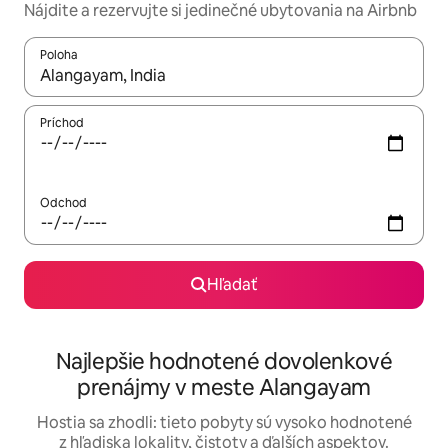
Nájdite a rezervujte si jedinečné ubytovania na Airbnb
Poloha
Keď budú výsledky k dispozícii, môžete si ich prechádzať pom
Príchod
Odchod
Hľadať
Najlepšie hodnotené dovolenkové
prenájmy v meste Alangayam
Hostia sa zhodli: tieto pobyty sú vysoko hodnotené
z hľadiska lokality, čistoty a ďalších aspektov.