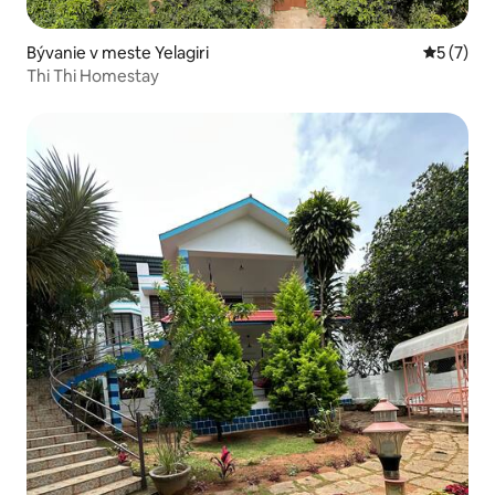
Bývanie v meste Yelagiri
Priemerné
5 (7)
Thi Thi Homestay