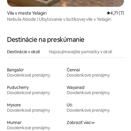
Vila v meste Yelagiri
Priemerné o
4,71 (7)
Nebula Abode | Ubytovanie v butikovej vile v Yelagiri
Destinácie na preskúmanie
Destinácie v okolí
Najzaujímavejšie pamiatky v okolí
Bangalúr
Čennaí
Dovolenkové prenájmy
Dovolenkové prenájmy
Puducherry
Wayanad
Dovolenkové prenájmy
Dovolenkové prenájmy
Mysore
Úti
Dovolenkové prenájmy
Dovolenkové prenájmy
Munnar
Zobraziť viac
Dovolenkové prenájmy