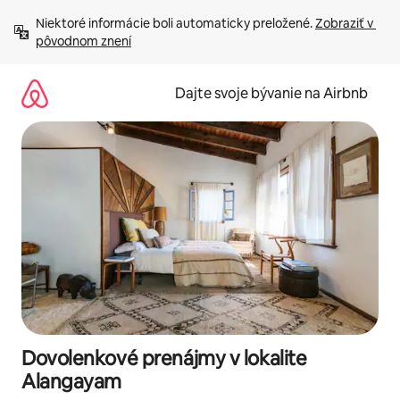
Preskočiť
Niektoré informácie boli automaticky preložené. 
Zobraziť v 
na
pôvodnom znení
obsah.
Dajte svoje bývanie na Airbnb
Dovolenkové prenájmy v lokalite
Alangayam