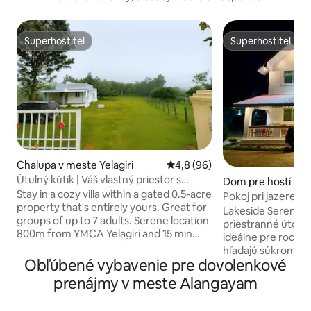
Superhostiteľ
Superhostiteľ
Superhostiteľ
Superhostiteľ
Chalupa v meste Yelagiri
Priemerné ohodnotenie 4,8 z 
4,8 (96)
Útulný kútik | Váš vlastný priestor s
Dom pre hostí v m
rozlohou 0,5 akra | Wi-Fi + klimatizácia
Stay in a cozy villa within a gated 0.5-acre
our
Pokoj pri jazere
property that's entirely yours. Great for
Lakeside Serenity, 
groups of up to 7 adults. Serene location
priestranné útočisk
800m from YMCA Yelagiri and 15 min
ideálne pre rodiny
from town centre. - Large property with
hľadajú súkromie a
lush green lawns, mango trees - CCTV
Obľúbené vybavenie pre dovolenkové
obklopený prírod
protection in outdoor areas - Sunrise
izby a rozsiahle o
prenájmy v meste Alangayam
views over the hills - Fast Wi-Fi + 4G
určené na relaxáci
dongle backup - AC bedroom, RO water,
bezpečnosť monit