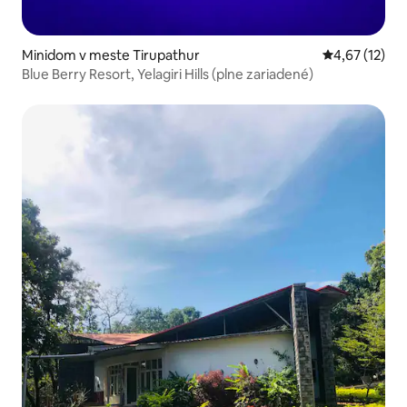
Minidom v meste Tirupathur
Priemerné oh
4,67 (12)
Blue Berry Resort, Yelagiri Hills (plne zariadené)