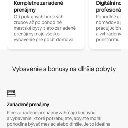
Kompletne zariadené
Digitálni nomá
prenájmy
profesionáli 
Od pokojných horských
Pohodlné ubyto
zrubov až po pohodlné
nomádov a pro
mestské byty, tieto zariadené
pracujúcich na 
prenájmy majú všetko
a vyhradenými
vybavenie pre pocit domova.
priestormi.
Vybavenie a bonusy na dlhšie pobyty
Zariadené prenájmy
Plne zariadené prenájmy zahŕňajú kuchyňu
a vybavenie, ktoré potrebujete, aby ste mohli
pohodlne bývať mesiac alebo dlhšie. Je to ideálna