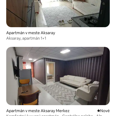
Apartmán v meste Aksaray
Aksaray, apartmán 1+1
Apartmán v meste Aksaray Merkez
Nové ubyt
Nové