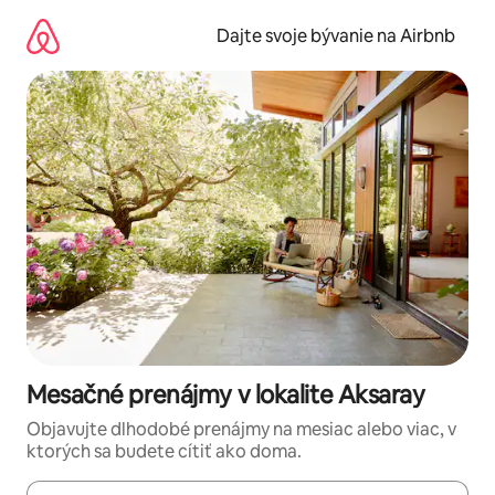
Preskočiť
na
Dajte svoje bývanie na Airbnb
obsah.
Mesačné prenájmy v lokalite Aksaray
Objavujte dlhodobé prenájmy na mesiac alebo viac, v
ktorých sa budete cítiť ako doma.