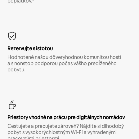
poplatkov.*
Rezervujte s istotou
Hodnotené našou dôveryhodnou komunitou hostí
a s nonstop podporou počas vášho predĺženého
pobytu.
Priestory vhodné na prácu pre digitálnych nomádov
Cestujete a pracujete zároveň? Nájdite si dlhodobý
pobyt s vysokorýchlostným Wi-Fi a vyhradenými
pracovnými priestormi.