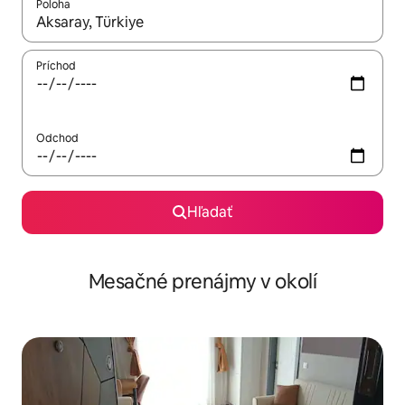
Poloha
Keď budú výsledky k dispozícii, môžete si ich prechádzať pom
Príchod
Odchod
Hľadať
Mesačné prenájmy v okolí