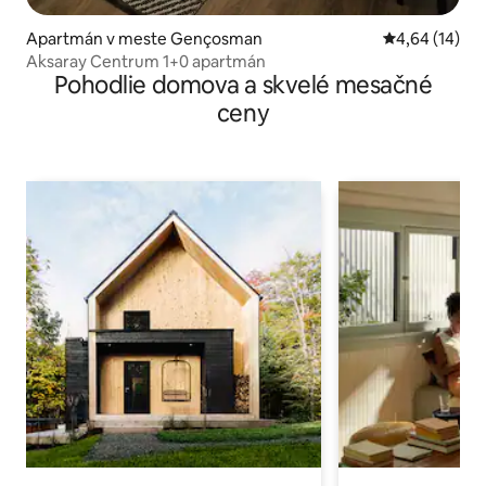
Apartmán v meste Gençosman
Priemerné oho
4,64 (14)
Aksaray Centrum 1+0 apartmán
Pohodlie domova a skvelé mesačné
ceny