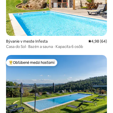
Bývanie v meste Infesta
Priemerné oho
4,98 (64)
Casa do Sol · Bazén a sauna · Kapacita 6 osôb
Obľúbené medzi hosťami
Najobľúbenejšie medzi hosťami