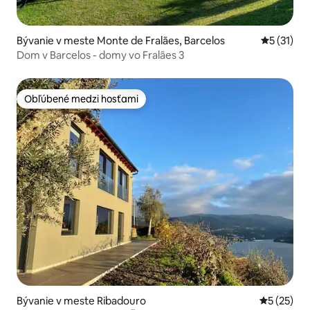
Bývanie v meste Monte de Fralães, Barcelos
Priemerné
5 (31)
Dom v Barcelos - domy vo Fralães 3
Obľúbené medzi hosťami
Obľúbené medzi hosťami
Bývanie v meste Ribadouro
Priemerné 
5 (25)