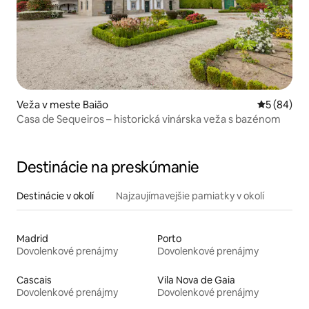
Veža v meste Baião
Priemerné 
5 (84)
Casa de Sequeiros – historická vinárska veža s bazénom
Destinácie na preskúmanie
Destinácie v okolí
Najzaujímavejšie pamiatky v okolí
Madrid
Porto
Dovolenkové prenájmy
Dovolenkové prenájmy
Cascais
Vila Nova de Gaia
Dovolenkové prenájmy
Dovolenkové prenájmy