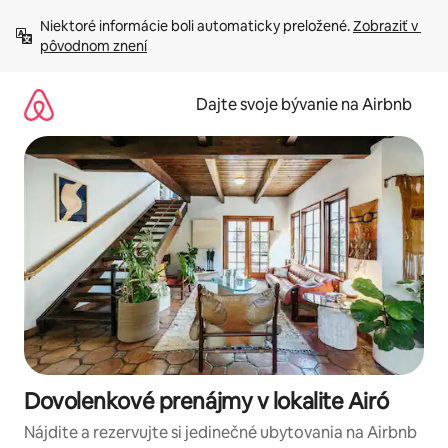
Preskočiť
Niektoré informácie boli automaticky preložené. 
Zobraziť v 
na
pôvodnom znení
obsah.
Dajte svoje bývanie na Airbnb
Dovolenkové prenájmy v lokalite Airó
Nájdite a rezervujte si jedinečné ubytovania na Airbnb