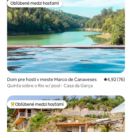
Obľúbené medzi hosťami
Obľúbené medzi hosťami
Dom pre hostí v meste Marco de Canaveses
Priemerné oho
4,92 (76)
Quinta sobre o Rio w/ pool - Casa da Garça
Obľúbené medzi hosťami
Najobľúbenejšie medzi hosťami