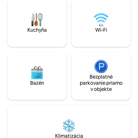
dome a vysokorýc
. 12 km od Bragy a 35 km od mesta
pripojenia na inte
Guimarães. Porto je vzdialené asi 40 km.
mesta Amarante l
hlavných atrakcií.
Kuchyňa
Wi-Fi
Bezplatné
Bazén
parkovanie priamo
v objekte
Klimatizácia