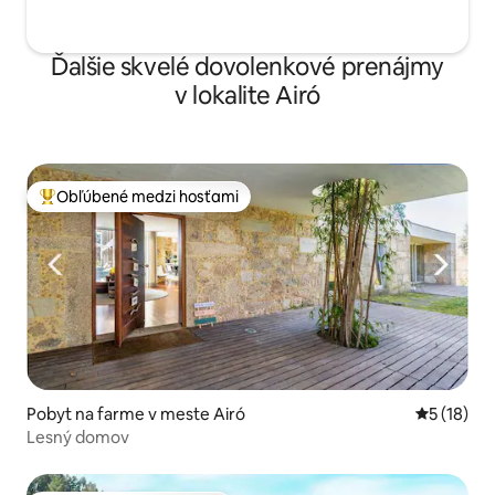
Ďalšie skvelé dovolenkové prenájmy
v lokalite Airó
Obľúbené medzi hosťami
Najobľúbenejšie medzi hosťami
Pobyt na farme v meste Airó
Priemerné 
5 (18)
Lesný domov