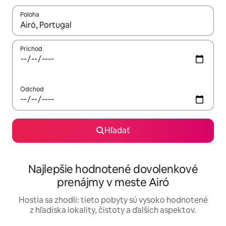
Poloha
Keď budú výsledky k dispozícii, môžete si ich prechádzať pom
Príchod
Odchod
Hľadať
Najlepšie hodnotené dovolenkové
prenájmy v meste Airó
Hostia sa zhodli: tieto pobyty sú vysoko hodnotené
z hľadiska lokality, čistoty a ďalších aspektov.