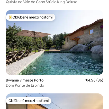
Quinta do Vale do Cabo Štúdio King Deluxe
Obľúbené medzi hosťami
Najobľúbenejšie medzi hosťami
Bývanie v meste Porto
Priemerné oho
4,98 (86)
Dom Ponte de Espindo
Obľúbené medzi hosťami
Obľúbené medzi hosťami