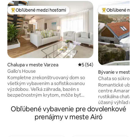
Obľúbené medzi hosťami
Obľúbené medz
Najobľúbenejšie medzi hosťami
Najobľúbenejšie 
Chalupa v meste Varzea
Priemerné ohodnotenie 5 z 
5 (54)
Gallo's House
Bývanie v meste 
Kompletne zrekonštruovaný dom so
Chata so súkrom
všetkým vybavením a sofistikovanou
bazénom a výhľad
Romantické ubytov
výzdobou. Veľká záhrada, bazén s
centre Amarante. 
bezpečnostným krytom, môže byť
rustikálna chata p
vyhrievaný (táto možnosť má
úžasný výhľad na 
dodatočné náklady), čo mu poskytuje
Obľúbené vybavenie pre dovolenkové
súkromný bazén v
bezkonkurenčné pohodlie pri používaní.
30 stupňov po celý
prenájmy v meste Airó
Nachádza sa v obci Barcelos, 5 km od
útulnú atmosféru 
centra mesta. Krásne mesto na severe
dni. Ideálne miesto
krajiny kúpané pri rieke Cávado a je
pohodlím vrátane 
známe svojím remeselným spracovaním