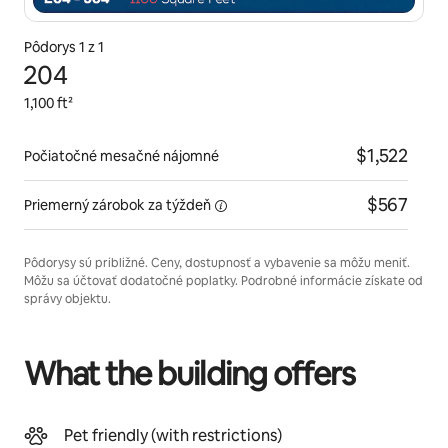
Pôdorys 1 z 1
204
1,100 ft²
$1,522
Počiatočné mesačné nájomné
$567
Priemerný zárobok
za týždeň
Pôdorysy sú približné. Ceny, dostupnosť a vybavenie sa môžu meniť.
Môžu sa účtovať dodatočné poplatky. Podrobné informácie získate od
správy objektu.
What the building offers
Pet friendly (with restrictions)