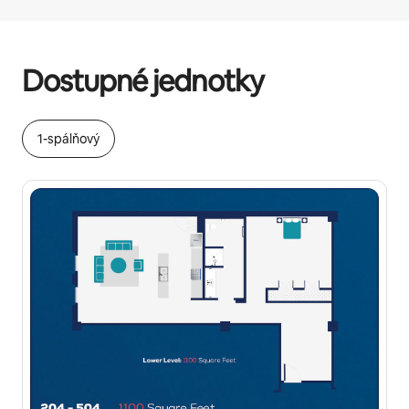
Vaše potenciálne zárobky sú $567 za mesiac
Dostupné jednotky
1-spálňový