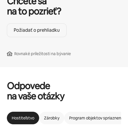
Chcete sa
na to pozrieť?
Požiadať o prehliadku
Rovnaké príležitosti na bývanie
Odpovede
na vaše otázky
Hostiteľstvo
Zárobky
Program objektov spriaznených