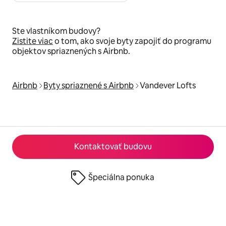
Ste vlastníkom budovy?
Zistite viac
o tom, ako svoje byty zapojiť do programu
objektov spriaznených s Airbnb.
Airbnb
Byty spriaznené s Airbnb
Vandever Lofts
Kontaktovať budovu
Špeciálna ponuka