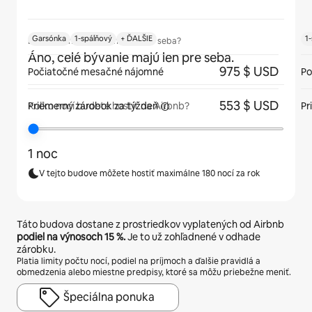
Garsónka
1-spálňový
+ ĎALŠIE
1
Budú mať hostia bývanie len pre seba?
Áno, celé bývanie majú len pre seba.
975 $ USD
Počiatočné mesačné nájomné
Po
553 $ USD
Priemerný zárobok
za týždeň
Pr
Koľko nocí budete hostiť na Airbnb?
1 noc
V tejto budove môžete hostiť maximálne 180 nocí za rok
Táto budova dostane z prostriedkov vyplatených od Airbnb
podiel na výnosoch
15 %
.
Je to už zohľadnené v odhade
zárobku.
Platia limity počtu nocí, podiel na príjmoch a ďalšie pravidlá a
obmedzenia alebo miestne predpisy, ktoré sa môžu priebežne meniť.
Špeciálna ponuka