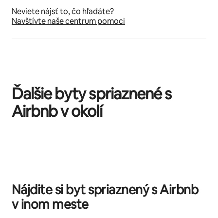
Neviete nájsť to, čo hľadáte?
Navštívte naše centrum pomoci
Ďalšie byty spriaznené s
Airbnb v okolí
Zobrazuje sa 0 z 0 položiek
Nájdite si byt spriaznený s Airbnb
v inom meste