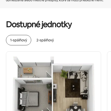
obmedzenia alebo miestne predpisy, ktoré sa môžu priebežne meniť.
Vaše potenciálne zárobky sú $562 za mesiac
Dostupné jednotky
1-spálňový
2-spálňový