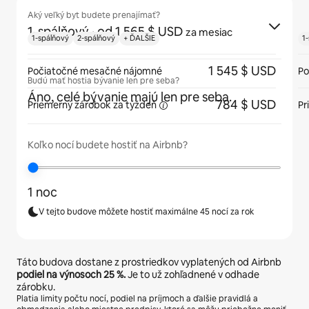
Aký veľký byt budete prenajímať?
1-spálňový
· od 1 565 $ USD
za mesiac
1-spálňový
2-spálňový
+ ĎALŠIE
1
1 545 $ USD
Počiatočné mesačné nájomné
Po
Budú mať hostia bývanie len pre seba?
Áno, celé bývanie majú len pre seba.
784 $ USD
Priemerný zárobok
za týždeň
Pr
Koľko nocí budete hostiť na Airbnb?
1 noc
V tejto budove môžete hostiť maximálne 45 nocí za rok
Táto budova dostane z prostriedkov vyplatených od Airbnb
podiel na výnosoch
25 %
.
Je to už zohľadnené v odhade
zárobku.
Platia limity počtu nocí, podiel na príjmoch a ďalšie pravidlá a