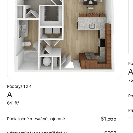
Pô
A
75
Pôdorys 1 z 4
A
Po
641 ft²
Pr
$1,565
Počiatočné mesačné nájomné