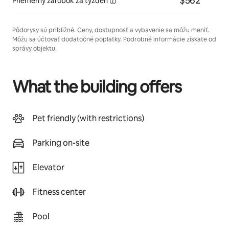
$562
Priemerný zárobok
za týždeň
Pôdorysy sú približné. Ceny, dostupnosť a vybavenie sa môžu meniť.
Môžu sa účtovať dodatočné poplatky. Podrobné informácie získate od
správy objektu.
What the building offers
Pet friendly (with restrictions)
Parking on-site
Elevator
Fitness center
Pool