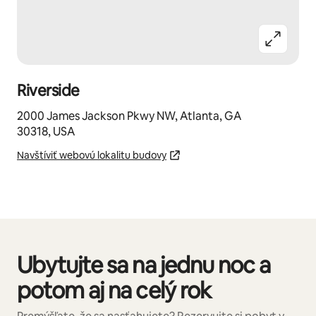
Riverside
2000 James Jackson Pkwy NW, Atlanta, GA
30318, USA
Navštíviť webovú lokalitu budovy
Ubytujte sa na jednu noc a
Zobrazuje sa 0 z 0 položiek
potom aj na celý rok