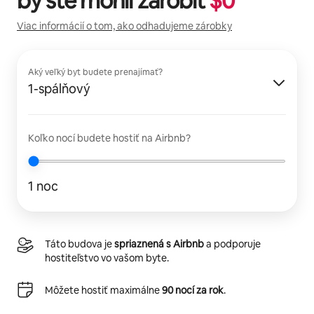
by ste mohli zarobiť
$
0
Viac informácií o tom, ako odhadujeme zárobky
Aký veľký byt budete prenajímať?
1-spálňový
Koľko nocí budete hostiť na Airbnb?
1 noc
Táto budova je
spriaznená s Airbnb
a podporuje
hostiteľstvo vo vašom byte.
Môžete hostiť maximálne
90 nocí za rok
.