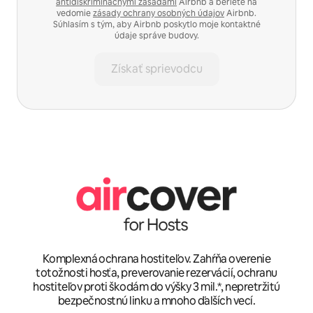
antidiskriminačnými zásadami
Airbnb a beriete na
vedomie
zásady ochrany osobných údajov
Airbnb.
Súhlasím s tým, aby Airbnb poskytlo moje kontaktné
údaje správe budovy.
Získať sprievodcu
Komplexná ochrana hostiteľov. Zahŕňa overenie
totožnosti hosťa, preverovanie rezervácií, ochranu
hostiteľov proti škodám do výšky 3 mil.*, nepretržitú
bezpečnostnú linku a mnoho ďalších vecí.