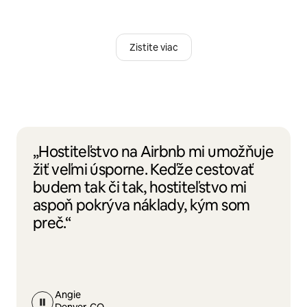
Zistite viac
„Hostiteľstvo na Airbnb mi umožňuje
žiť veľmi úsporne. Keďže cestovať
budem tak či tak, hostiteľstvo mi
aspoň pokrýva náklady, kým som
preč.“
Angie