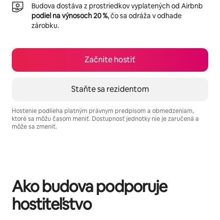
Budova dostáva z prostriedkov vyplatených od Airbnb
podiel na výnosoch 20 %
, čo sa odráža v odhade
zárobku.
Začnite hostiť
Staňte sa rezidentom
Hostenie podlieha platným právnym predpisom a obmedzeniam,
ktoré sa môžu časom meniť. Dostupnosť jednotky nie je zaručená a
môže sa zmeniť.
Vaše potenciálne zárobky sú $639 za mesiac
Ako budova podporuje
hostiteľstvo