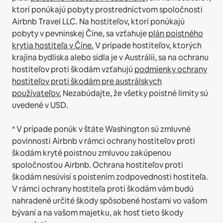
ktorí ponúkajú pobyty prostredníctvom spoločnosti
Airbnb Travel LLC.
Na hostiteľov, ktorí ponúkajú
pobyty v pevninskej Číne, sa vzťahuje
plán poistného
krytia hostiteľa v Číne.
V prípade hostiteľov, ktorých
krajina bydliska alebo sídla je v Austrálii, sa na ochranu
hostiteľov proti škodám vzťahujú
podmienky ochrany
hostiteľov proti škodám pre austrálskych
používateľov.
Nezabúdajte, že všetky poistné limity sú
uvedené v USD.
* V prípade ponúk v štáte Washington sú zmluvné
povinnosti Airbnb v rámci ochrany hostiteľov proti
škodám kryté poistnou zmluvou zakúpenou
spoločnosťou Airbnb. Ochrana hostiteľov proti
škodám nesúvisí s poistením zodpovednosti hostiteľa.
V rámci ochrany hostiteľa proti škodám vám budú
nahradené určité škody spôsobené hosťami vo vašom
bývaní a na vašom majetku, ak hosť tieto škody