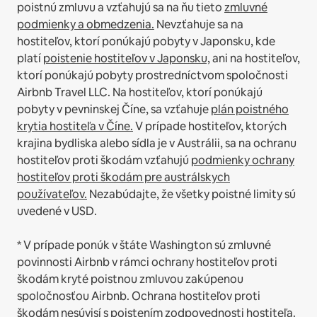
poistnú zmluvu a vzťahujú sa na ňu tieto
zmluvné
podmienky a obmedzenia.
Nevzťahuje sa na
hostiteľov, ktorí ponúkajú pobyty v Japonsku, kde
platí
poistenie hostiteľov v Japonsku,
ani na hostiteľov,
ktorí ponúkajú pobyty prostredníctvom spoločnosti
Airbnb Travel LLC.
Na hostiteľov, ktorí ponúkajú
pobyty v pevninskej Číne, sa vzťahuje
plán poistného
krytia hostiteľa v Číne.
V prípade hostiteľov, ktorých
krajina bydliska alebo sídla je v Austrálii, sa na ochranu
hostiteľov proti škodám vzťahujú
podmienky ochrany
hostiteľov proti škodám pre austrálskych
používateľov.
Nezabúdajte, že všetky poistné limity sú
uvedené v USD.
* V prípade ponúk v štáte Washington sú zmluvné
povinnosti Airbnb v rámci ochrany hostiteľov proti
škodám kryté poistnou zmluvou zakúpenou
spoločnosťou Airbnb. Ochrana hostiteľov proti
škodám nesúvisí s poistením zodpovednosti hostiteľa.