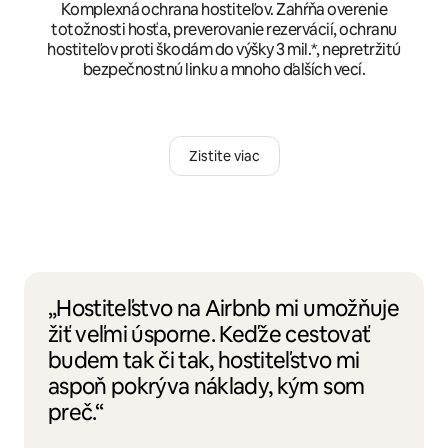
Komplexná ochrana hostiteľov. Zahŕňa overenie
totožnosti hosťa, preverovanie rezervácií, ochranu
hostiteľov proti škodám do výšky 3 mil.*, nepretržitú
bezpečnostnú linku a mnoho ďalších vecí.
Zistite viac
„Hostiteľstvo na Airbnb mi umožňuje
žiť veľmi úsporne. Keďže cestovať
budem tak či tak, hostiteľstvo mi
aspoň pokrýva náklady, kým som
preč.“