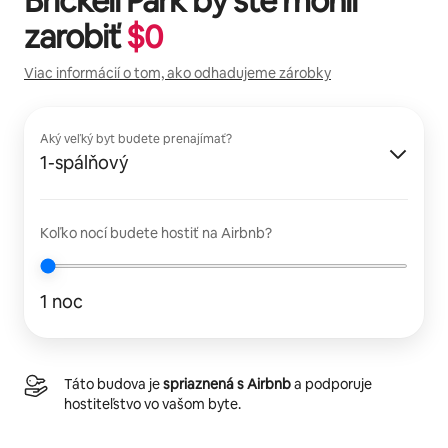
Brickell Park
by ste mohli
zarobiť
$
0
Viac informácií o tom, ako odhadujeme zárobky
Aký veľký byt budete prenajímať?
1-spálňový
Koľko nocí budete hostiť na Airbnb?
1 noc
Táto budova je
spriaznená s Airbnb
a podporuje
hostiteľstvo vo vašom byte.