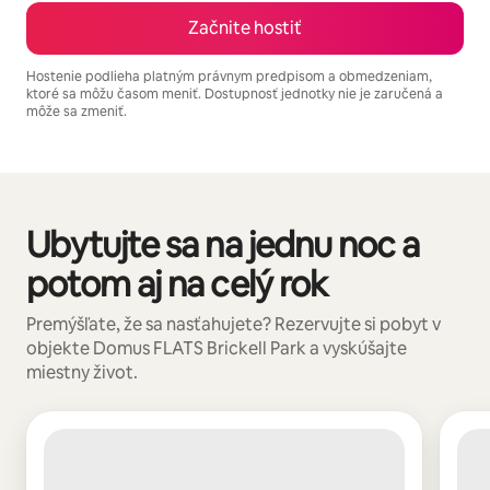
Začnite hostiť
Hostenie podlieha platným právnym predpisom a obmedzeniam,
ktoré sa môžu časom meniť. Dostupnosť jednotky nie je zaručená a
môže sa zmeniť.
Vaše potenciálne zárobky sú $1176 za mesiac
Ubytujte sa na jednu noc a
Zobrazuje sa 0 z 0 položiek
potom aj na celý rok
Premýšľate, že sa nasťahujete? Rezervujte si pobyt v
objekte Domus FLATS Brickell Park a vyskúšajte
miestny život.