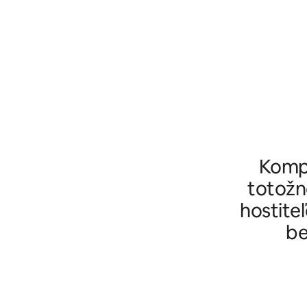
Kompl
totožn
hostiteľ
be