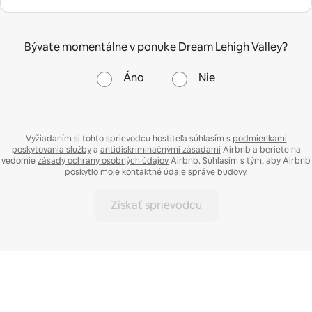
Bývate momentálne v ponuke Dream Lehigh Valley?
Áno
Nie
Vyžiadaním si tohto sprievodcu hostiteľa súhlasím s
podmienkami
poskytovania služby
a
antidiskriminačnými zásadami
Airbnb a beriete na
vedomie
zásady ochrany osobných údajov
Airbnb. Súhlasím s tým, aby Airbnb
poskytlo moje kontaktné údaje správe budovy.
Získať sprievodcu