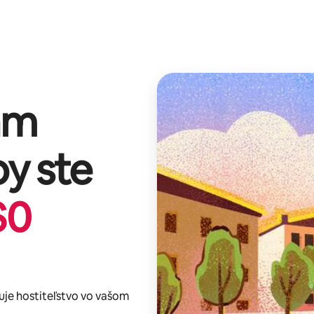
am
y ste
$
0
je hostiteľstvo vo vašom