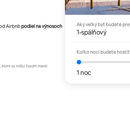
Aký veľký byt budete pr
 od Airbnb
podiel na výnosoch
1-spálňový
Koľko nocí budete hostiť
 ktoré sa môžu časom meniť.
1 noc