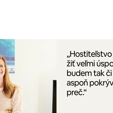
„Hostiteľstv
žiť veľmi úsp
budem tak či 
aspoň pokrýv
preč.“