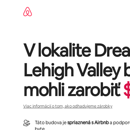
Preskočiť
na
obsah.
V lokalite
Dre
Lehigh Valley
b
mohli zarobiť
Viac informácií o tom, ako odhadujeme zárobky
Táto budova je
spriaznená s Airbnb
a podporu
byte.