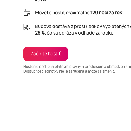
Môžete hostiť maximálne
120 nocí za rok
.
Budova dostáva z prostriedkov vyplatených
25 %
, čo sa odráža v odhade zárobku.
Začnite hostiť
Hostenie podlieha platným právnym predpisom a obmedzeniam,
Dostupnosť jednotky nie je zaručená a môže sa zmeniť.
Vaše potenciálne zárobky sú $750 za mesiac