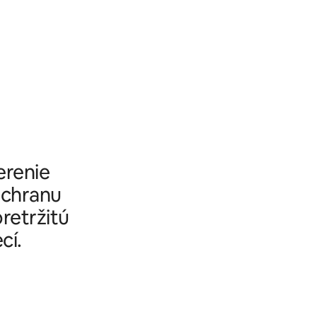
erenie
ochranu
pretržitú
cí.