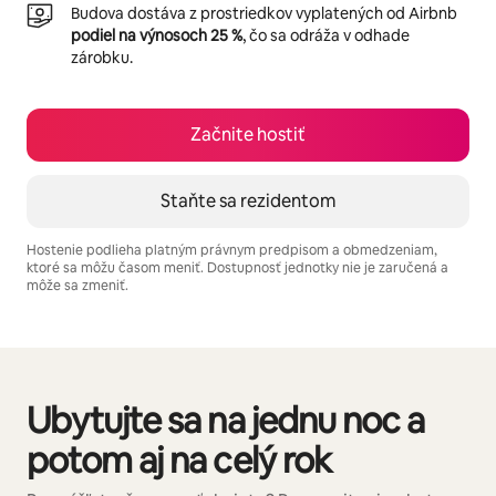
Budova dostáva z prostriedkov vyplatených od Airbnb
podiel na výnosoch 25 %
, čo sa odráža v odhade
zárobku.
Začnite hostiť
Staňte sa rezidentom
Hostenie podlieha platným právnym predpisom a obmedzeniam,
ktoré sa môžu časom meniť. Dostupnosť jednotky nie je zaručená a
môže sa zmeniť.
Vaše potenciálne zárobky sú $711 za mesiac
Ubytujte sa na jednu noc a
Zobrazuje sa 0 z 0 položiek
potom aj na celý rok