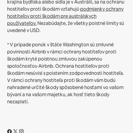
krajina bydliska alebo sídla je v Austrálii, sa na ochranu
hostiteľov proti škodám vzťahujú
podmienky ochrany
hostiteľov proti škodám pre austrálskych
používateľov.
Nezabúdajte, že všetky poistné limity sú
uvedené v USD.
* V prípade ponúk v štáte Washington sú zmluvné
povinnosti Airbnb v rámci ochrany hostiteľov proti
škodám kryté poistnou zmluvou zakúpenou
spoločnosťou Airbnb. Ochrana hostiteľov proti
škodám nesúvisí s poistením zodpovednosti hostiteľa.
V rámci ochrany hostiteľa proti škodám vám budú
nahradené určité škody spôsobené hosťami vo vašom
bývaní a na vašom majetku, ak hosť tieto škody
nezaplatí.