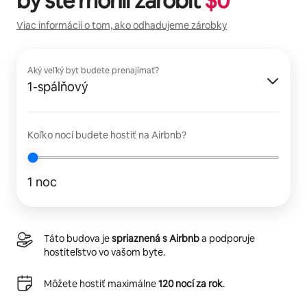
by ste mohli zarobiť
$
0
Viac informácií o tom, ako odhadujeme zárobky
Aký veľký byt budete prenajímať?
1-spálňový
Koľko nocí budete hostiť na Airbnb?
1 noc
Táto budova je
spriaznená s Airbnb
a podporuje
hostiteľstvo vo vašom byte.
Môžete hostiť maximálne
120 nocí za rok
.