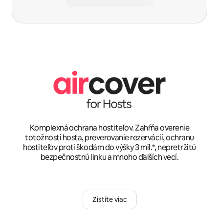
Komplexná ochrana hostiteľov. Zahŕňa overenie
totožnosti hosťa, preverovanie rezervácií, ochranu
hostiteľov proti škodám do výšky 3 mil.*, nepretržitú
bezpečnostnú linku a mnoho ďalších vecí.
Zistite viac