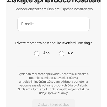
Jednoduchý zoznam úloh pre úspešné hostiteľstvo
E-mail*
Bývate momentálne v ponuke Riverford Crossing?
Áno
Nie
Vyžiadaním si tohto sprievodcu hostiteľa súhlasím s
podmienkami poskytovania služby
a
antidiskriminačnými zásadami
Airbnb a beriete na
vedomie
zásady ochrany osobných údajov
Airbnb.
Súhlasím s tým, aby Airbnb poskytlo moje kontaktné
údaje správe budovy.
Získať sprievodcu