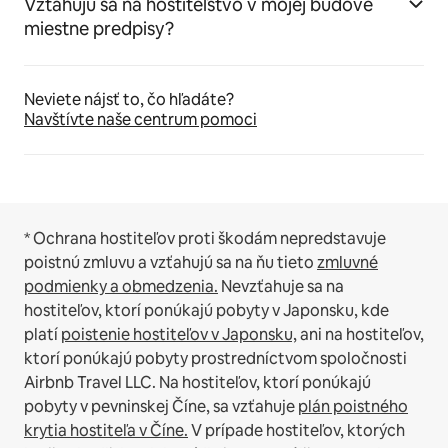
Vzťahujú sa na hostiteľstvo v mojej budove
miestne predpisy?
Neviete nájsť to, čo hľadáte?
Navštívte naše centrum pomoci
* Ochrana hostiteľov proti škodám nepredstavuje
poistnú zmluvu a vzťahujú sa na ňu tieto
zmluvné
podmienky a obmedzenia.
Nevzťahuje sa na
hostiteľov, ktorí ponúkajú pobyty v Japonsku, kde
platí
poistenie hostiteľov v Japonsku,
ani na hostiteľov,
ktorí ponúkajú pobyty prostredníctvom spoločnosti
Airbnb Travel LLC.
Na hostiteľov, ktorí ponúkajú
pobyty v pevninskej Číne, sa vzťahuje
plán poistného
krytia hostiteľa v Číne.
V prípade hostiteľov, ktorých