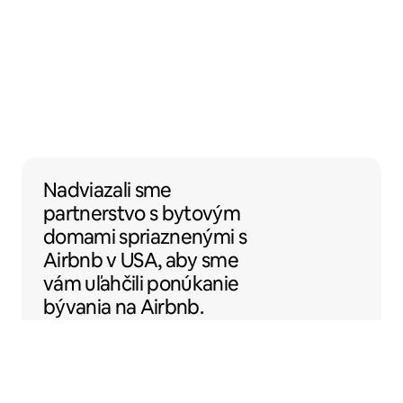
Nadviazali sme partnerstvo s bytovým do
Nadviazali sme
partnerstvo
s bytovým
domami
spriaznenými s
Airbnb v USA, aby sme
vám uľahčili ponúkanie
bývania na Airbnb.
Sentral Apartments
Denver, Colorado