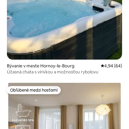
Bývanie v meste Hornoy-le-Bourg
Priemerné oho
4,94 (64)
Úžasná chata s vírivkou a možnosťou rybolovu
Obľúbené medzi hosťami
Obľúbené medzi hosťami