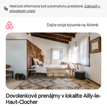
Preskočiť
Niektoré informácie boli automaticky preložené. 
Zobraziť v 
na
pôvodnom znení
obsah.
Dajte svoje bývanie na Airbnb
Dovolenkové prenájmy v lokalite Ailly-le-
Haut-Clocher