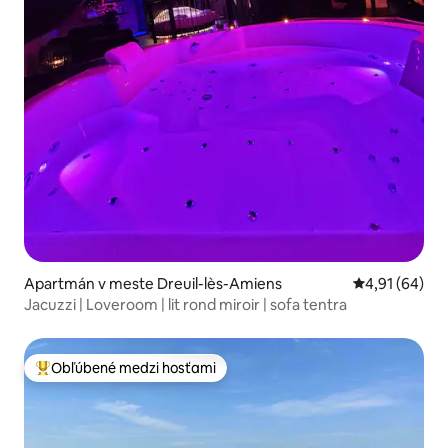
Apartmán v meste Dreuil-lès-Amiens
Priemerné oho
4,91 (64)
Jacuzzi | Loveroom | lit rond miroir | sofa tentra
Obľúbené medzi hosťami
Najobľúbenejšie medzi hosťami