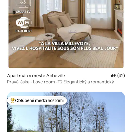
Apartmán v meste Abbeville
Priemerné 
5 (42)
Pravá láska - Love room -T2 Elegantický a romantický
Obľúbené medzi hosťami
Najobľúbenejšie medzi hosťami