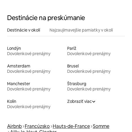
Destinácie na preskúmanie
Destinácie v okolí
Najzaujímavejšie pamiatky v okolí
Londýn
Paríž
Dovolenkové prenájmy
Dovolenkové prenájmy
Amsterdam
Brusel
Dovolenkové prenájmy
Dovolenkové prenájmy
Manchester
Štrasburg
Dovolenkové prenájmy
Dovolenkové prenájmy
Kolín
Zobraziť viac
Dovolenkové prenájmy
Airbnb
Francúzsko
Hauts-de-France
Somme