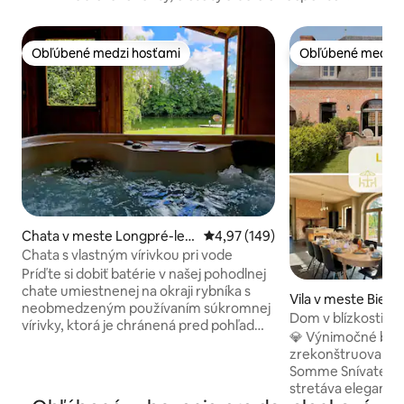
Obľúbené medzi hosťami
Obľúbené medzi 
Obľúbené medzi hosťami
Obľúbené medzi 
Chata v meste Longpré-les-
Priemerné ohodnotenie 4,97 z 5
4,97 (149)
Corps-Saints
Chata s vlastným vírivkou pri vode
Príďte si dobiť batérie v našej pohodlnej
chate umiestnenej na okraji rybníka s
Vila v meste Bienc
neobmedzeným používaním súkromnej
Dom v blízkosti z
vírivky, ktorá je chránená pred pohľadmi,
Tréport – terasa
💎 Výnimočné býv
a zažite jedinečné chvíle relaxu. Skvelá
zrekonštruované, 
poloha: 30 km od Amiens, 20 km od
Somme Snívate o mieste, kde sa
Abbeville, 40 km od Saint-Valéry-sur-
stretáva elegancia
Somme, 45 km od Le Crotoy, pri vstupe