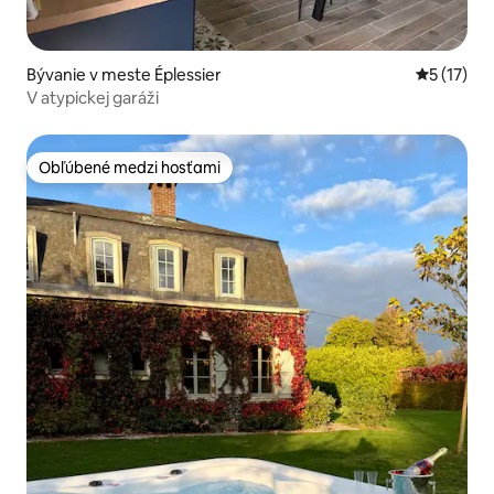
Bývanie v meste Éplessier
Priemerné
5 (17)
V atypickej garáži
Obľúbené medzi hosťami
Obľúbené medzi hosťami