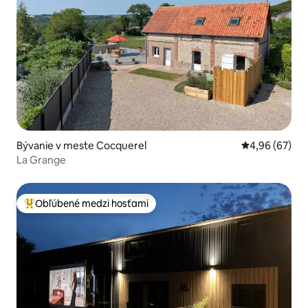
Bývanie v meste Cocquerel
Priemerné oho
4,96 (67)
La Grange
Obľúbené medzi hosťami
Najobľúbenejšie medzi hosťami