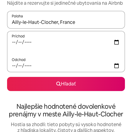
Nájdite a rezervujte si jedinečné ubytovania na Airbnb
Poloha
Keď budú výsledky k dispozícii, môžete si ich prechádzať pom
Príchod
Odchod
Hľadať
Najlepšie hodnotené dovolenkové
prenájmy v meste Ailly-le-Haut-Clocher
Hostia sa zhodli: tieto pobyty sú vysoko hodnotené
z hľadiska lokality, čistoty a ďalších aspektov.