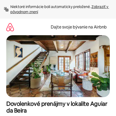
Preskočiť
Niektoré informácie boli automaticky preložené. 
Zobraziť v 
na
pôvodnom znení
obsah.
Dajte svoje bývanie na Airbnb
Dovolenkové prenájmy v lokalite Aguiar
da Beira