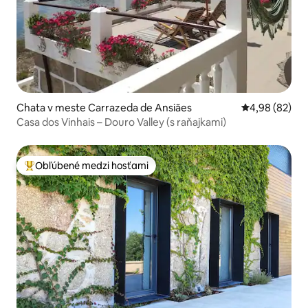
Chata v meste Carrazeda de Ansiães
Priemerné oho
4,98 (82)
Casa dos Vinhais – Douro Valley (s raňajkami)
Obľúbené medzi hosťami
Najobľúbenejšie medzi hosťami