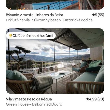
Bývanie v meste Linhares da Beira
Priemerné 
5 (55)
Exkluzívna vila | Súkromný bazén | Historická dedina
Obľúbené medzi hosťami
Najobľúbenejšie medzi hosťami
Vila v meste Peso da Régua
Priemerné oho
4,99 (70)
Green House – Balkón nad Douro