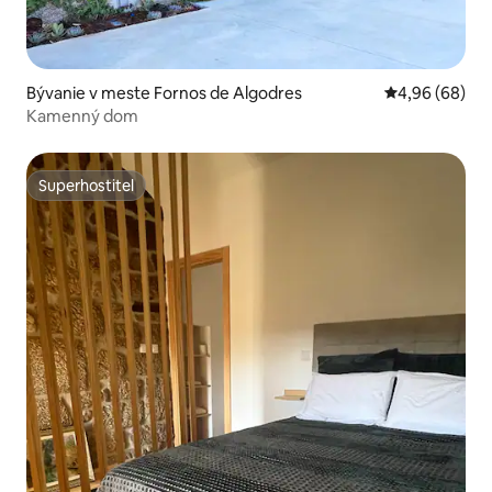
Bývanie v meste Fornos de Algodres
Priemerné oho
4,96 (68)
Kamenný dom
Superhostiteľ
Superhostiteľ