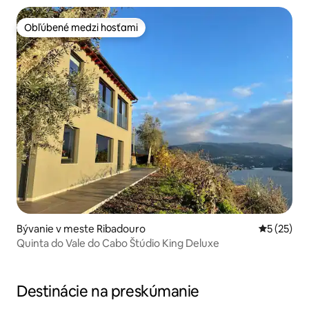
Obľúbené medzi hosťami
Obľúbené medzi hosťami
Bývanie v meste Ribadouro
Priemerné 
5 (25)
Quinta do Vale do Cabo Štúdio King Deluxe
Destinácie na preskúmanie