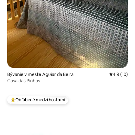
Bývanie v meste Aguiar da Beira
Priemerné o
4,9 (10)
Casa das Pinhas
Obľúbené medzi hosťami
Najobľúbenejšie medzi hosťami