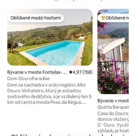
Obľúbené medzi hosťami
Obľúbené medz
Obľúbené medzi hosťami
Najobľúbenejšie 
Bývanie v meste Fontelas- P
Priemerné ohodnotenie 4,97 z 5
4,97 (158)
eso da Régua
Dom DouroParadise
Dom sa nachádza v srdci regiónu Alto
Douro Vinhateiro, ktorý je súčasťou
svetového dedičstva, a je vzdialený len 5
Bývanie v meste B
km od centra mesta Peso da Régua.
Quinta Barqueiros
Pozostáva z 3 apartmánov (z ktorých 2
Douro
Casa do Douro je 
majú prístup do obývacej izby zvonku), 2
domov vložených 
spální, kuchyne a obývacej izby,
D`Ouro. Využitím 
rozsiahleho balkóna s výhľadom na rieku
výhľadu je hosť v 
Douro, kde si môžete dať dobré víno a