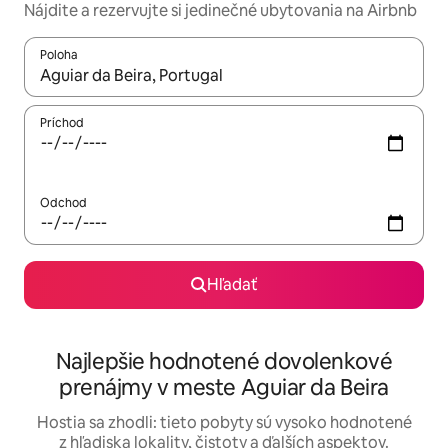
Nájdite a rezervujte si jedinečné ubytovania na Airbnb
Poloha
Keď budú výsledky k dispozícii, môžete si ich prechádzať pom
Príchod
Odchod
Hľadať
Najlepšie hodnotené dovolenkové
prenájmy v meste Aguiar da Beira
Hostia sa zhodli: tieto pobyty sú vysoko hodnotené
z hľadiska lokality, čistoty a ďalších aspektov.