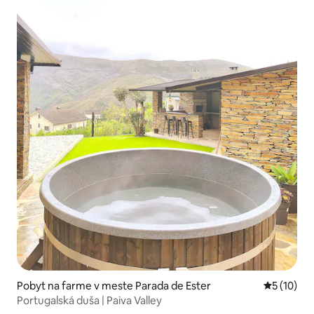
Pobyt na farme v meste Parada de Ester
Priemerné 
5 (10)
Portugalská duša | Paiva Valley